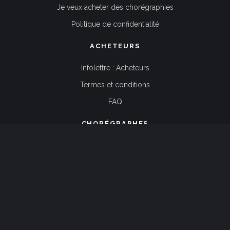
Je veux acheter des chorégraphies
Politique de confidentialité
ACHETEURS
Infolettre : Acheteurs
Termes et conditions
FAQ
CHORÉGRAPHES
Infolettre : Chorégraphes
Termes et conditions
FAQ
Copyright © 2019 Choreography Online
Développement Webisoft