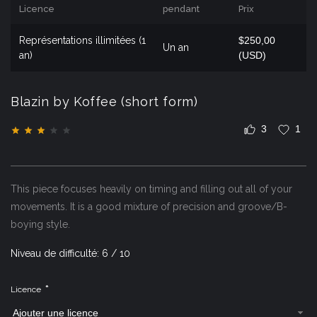
Licence
pendant
Prix
Représentations illimitées (1
$250,00
Un an
an)
(USD)
Blazin by Koffee (short form)
3
1
This piece focuses heavily on timing and filling out all of your
movements. It is a good mixture of precision and groove/B-
boying style.
Niveau de difficulté: 6 / 10
*
Licence
Ajouter une licence